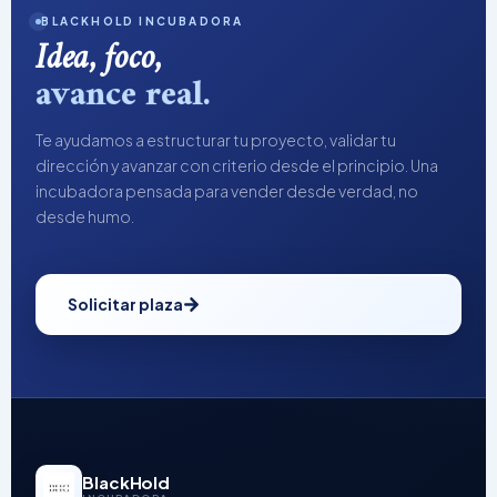
BLACKHOLD INCUBADORA
Idea, foco,
avance real.
Te ayudamos a estructurar tu proyecto, validar tu
dirección y avanzar con criterio desde el principio. Una
incubadora pensada para vender desde verdad, no
desde humo.
Solicitar plaza
BlackHold