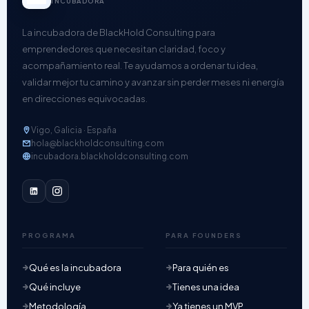
INCUBADORA
La incubadora de BlackHold Consulting para
emprendedores que necesitan claridad, foco y
acompañamiento real. Te ayudamos a ordenar tu idea,
validar mejor tu camino y avanzar sin perder meses ni energía
en direcciones equivocadas.
Vigo, Galicia · España
hola@blackholdconsulting.com
incubadora.blackholdconsulting.com
PROGRAMA
PARA FOUNDERS
Qué es la incubadora
Para quién es
Qué incluye
Tienes una idea
Metodología
Ya tienes un MVP