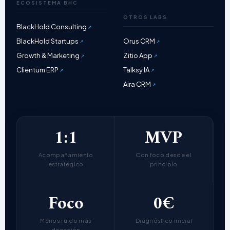
ECOSISTEMA BHC
OTROS LABS
BlackHold Consulting
BlackHold Startups
Orus CRM
Growth & Marketing
Zitio App
Clientum ERP
Talksy IA
Aira CRM
1:1
MVP
Acompañamiento
Con foco desde el
estratégico
principio
Foco
0€
Menos ruido más
Diagnóstico inicial
dirección