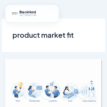
Ir
al
BlackHold
contenido
INCUBADORA
product market fit